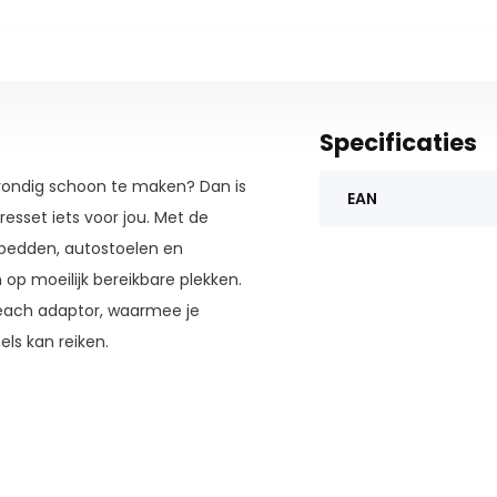
Specificaties
rondig schoon te maken? Dan is
EAN
iresset
iets voor jou. Met de
erbedden, autostoelen en
op moeilijk bereikbare plekken.
Reach adaptor, waarmee je
ls kan reiken.