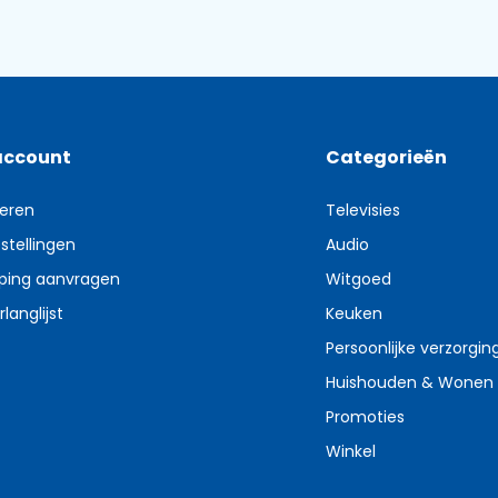
account
Categorieën
reren
Televisies
stellingen
Audio
ping aanvragen
Witgoed
rlanglijst
Keuken
Persoonlijke verzorgin
Huishouden & Wonen
Promoties
Winkel