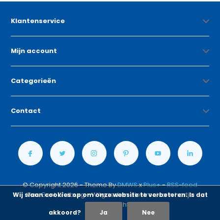
Klantenservice
Mijn account
Categorieën
Contact
© Copyright 2026 - Theme By
DMWS
x
Plus+
-
RSS-feed
Van Gent Walburg - Witgoed en elektronica in hartje
Wij slaan cookies op om onze website te verbeteren. Is dat
Zwijndrecht
akkoord?
Ja
Nee