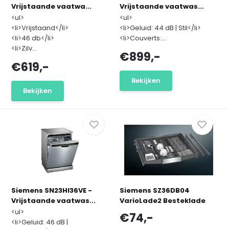
Vrijstaande vaatwa...
Vrijstaande vaatwas...
<ul>
<ul>
<li>Vrijstaand</li>
<li>Geluid: 44 dB | Stil</li>
<li>46 db</li>
<li>Couverts:...
<li>Zilv...
€899,-
€619,-
Bekijken
Bekijken
Siemens SN23HI36VE -
Siemens SZ36DB04
Vrijstaande vaatwas...
VarioLade2 Besteklade
<ul>
€74,-
<li>Geluid: 46 dB |