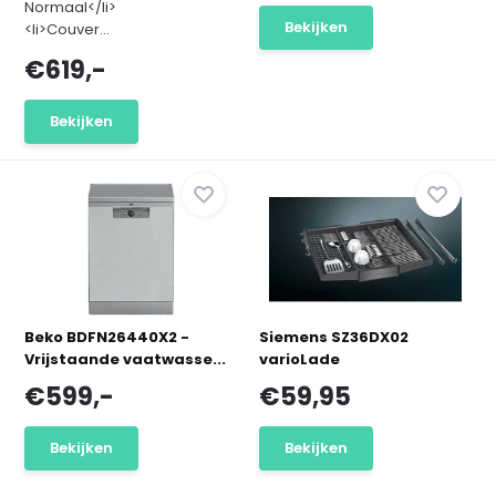
Normaal</li>
Bekijken
<li>Couver...
€619,-
Bekijken
Beko BDFN26440X2 -
Siemens SZ36DX02
Vrijstaande vaatwasse...
varioLade
€599,-
€59,95
Bekijken
Bekijken