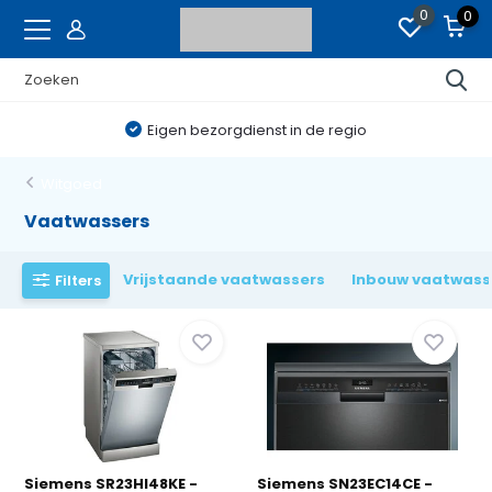
0
0
Eigen bezorgdienst in de regio
Witgoed
Vaatwassers
Vrijstaande vaatwassers
Inbouw vaatwass
Filters
Siemens SR23HI48KE -
Siemens SN23EC14CE -