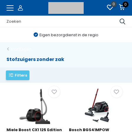
0
0
Eigen bezorgdienst in de regio
Stofzuigen
Stofzuigers zonder zak
Filters
Miele Boost CX1 125 Edition
Bosch BGS41MPOW