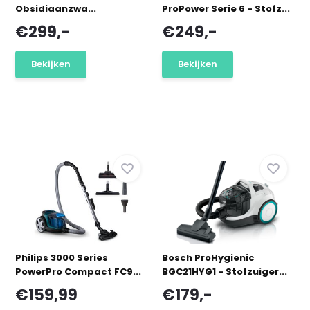
Obsidiaanzwa...
ProPower Serie 6 - Stofz...
€299,-
€249,-
Bekijken
Bekijken
Philips 3000 Series
Bosch ProHygienic
PowerPro Compact FC9...
BGC21HYG1 - Stofzuiger...
€159,99
€179,-