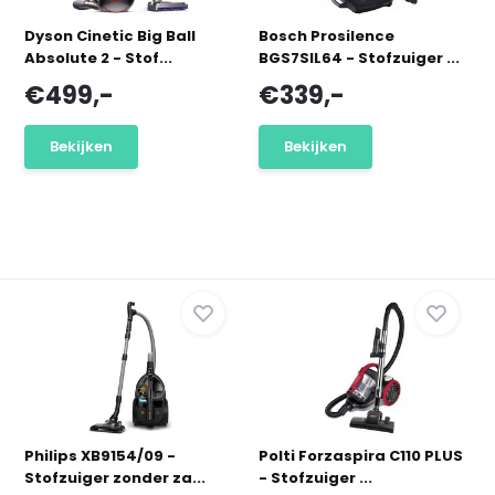
Dyson Cinetic Big Ball
Bosch Prosilence
Absolute 2 - Stof...
BGS7SIL64 - Stofzuiger ...
€499,-
€339,-
Bekijken
Bekijken
Philips XB9154/09 -
Polti Forzaspira C110 PLUS
Stofzuiger zonder za...
- Stofzuiger ...