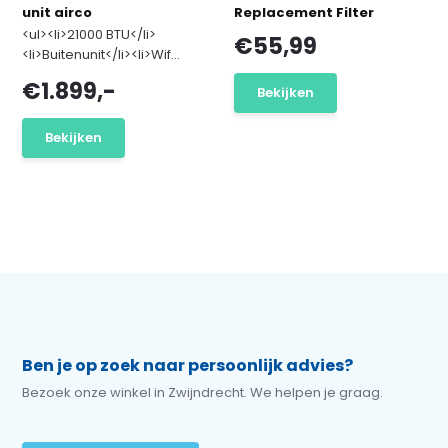
unit airco
Replacement Filter
<ul><li>21000 BTU</li>
€55,99
<li>Buitenunit</li><li>Wif...
€1.899,-
Bekijken
Bekijken
Ben je op zoek naar persoonlijk advies?
Bezoek onze winkel in Zwijndrecht. We helpen je graag.