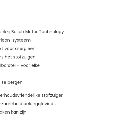
ankzij Bosch Motor Technology
syClean-systeem
kt voor allergieën
ns het stofzuigen
borstel – voor elke
p te bergen
erhoudsvriendelijke stofzuiger
rzaamheid belangrijk vindt.
ken kan zijn.