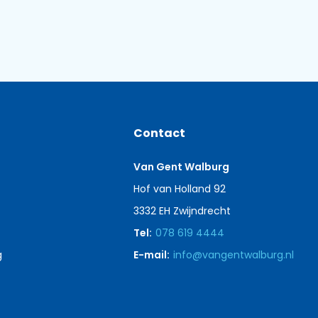
Contact
Van Gent Walburg
Hof van Holland 92
3332 EH Zwijndrecht
Tel:
078 619 4444
g
E-mail:
info@vangentwalburg.nl