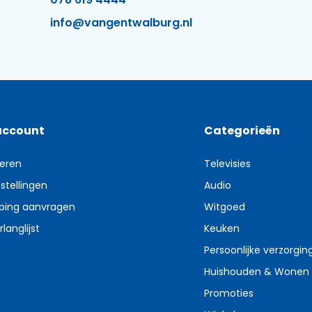
info@vangentwalburg.nl
account
Categorieën
reren
Televisies
stellingen
Audio
ping aanvragen
Witgoed
rlanglijst
Keuken
Persoonlijke verzorgin
Huishouden & Wonen
Promoties