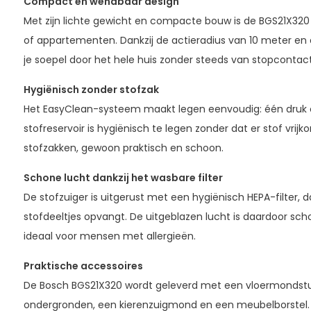
Compact en wendbaar design
Met zijn lichte gewicht en compacte bouw is de BGS21X320 
of appartementen. Dankzij de actieradius van 10 meter e
je soepel door het hele huis zonder steeds van stopcontact
Hygiënisch zonder stofzak
Het EasyClean-systeem maakt legen eenvoudig: één druk o
stofreservoir is hygiënisch te legen zonder dat er stof vr
stofzakken, gewoon praktisch en schoon.
Schone lucht dankzij het wasbare filter
De stofzuiger is uitgerust met een hygiënisch HEPA-filter, d
stofdeeltjes opvangt. De uitgeblazen lucht is daardoor scho
ideaal voor mensen met allergieën.
Praktische accessoires
De Bosch BGS21X320 wordt geleverd met een vloermondstuk 
ondergronden, een kierenzuigmond en een meubelborstel. 