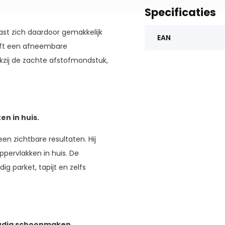
Specificaties
ast zich daardoor gemakkelijk
EAN
eeft een afneembare
zij de zachte afstofmondstuk,
n in huis.
een zichtbare resultaten. Hij
ppervlakken in huis. De
g parket, tapijt en zelfs
oudig schoonmaken.