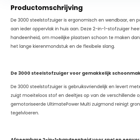
Productomschrijving
De 3000 steelstofzuiger is ergonomisch en wendbaar, en p
aan ieder oppervlak in huis aan. Deze 2-in-1-stofzuiger h
handeenheid, om moeilijke plaatsen schoon te maken dank
het lange kierenmondstuk en de flexibele slang.
De 3000 steelstofzuiger voor gemakkelijk schoonmake
De 3000 steelstofzuiger is gebruiksvriendelijk en levert met
zuigt moeiteloos stof en deeltjes op van de verschillende o
gemotoriseerde UltimatePower Multi zuigmond reinigt grondi
tegelvloeren.
Afneembare 2-in-1-handeenheid voor snel en eenv