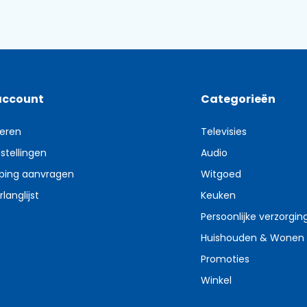
account
Categorieën
reren
Televisies
stellingen
Audio
ping aanvragen
Witgoed
rlanglijst
Keuken
Persoonlijke verzorgin
Huishouden & Wonen
Promoties
Winkel