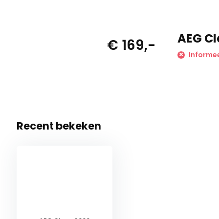
AEG Cl
€ 169,-
Informee
Recent bekeken