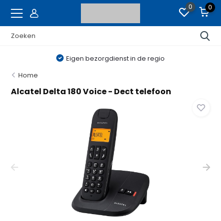
0
0
Eigen bezorgdienst in de regio
Home
Alcatel Delta 180 Voice - Dect telefoon