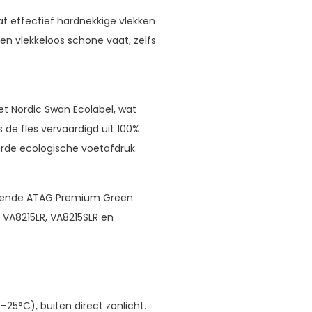
 effectief hardnekkige vlekken
een vlekkeloos schone vaat, zelfs
et Nordic Swan Ecolabel, wat
s de fles vervaardigd uit 100%
rde ecologische voetafdruk.
olgende ATAG Premium Green
VA8215LR, VA8215SLR en
25°C), buiten direct zonlicht.