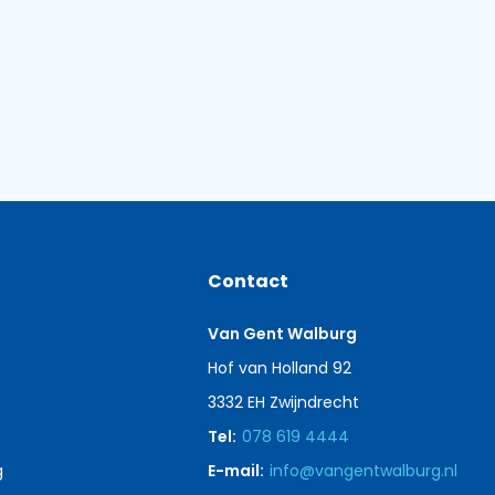
Contact
Van Gent Walburg
Hof van Holland 92
3332 EH Zwijndrecht
Tel:
078 619 4444
g
E-mail:
info@vangentwalburg.nl