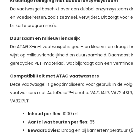
Krachtige reiniging met dubbel enzymsysteem
De vaatwasgel beschikt over een dubbel enzymsysteem dat
en voedselresten, zoals zetmeel, verwijdert. Dit zorgt voor 
bij korte programma's.
Duurzaam en milieuvriendelijk
De ATAG 3-in-1 vaatwasgel is geur- en kleurvrij en draagt h
wijst op milieuvriendelijkheid en duurzaamheid. Daarnaast i
gerecycled PET-materiaal, wat bijdraagt aan een verminde
Compatibiliteit met ATAG vaatwassers
Deze vaatwasgel is geoptimaliseerd voor gebruik in de v
vaatwassers met AutoDose™-functie: VA7214LR, VA7214SLR, 
VA8217LT.
Inhoud per fles:
1000 ml
Aantal wasbeurten per fles:
65
Bewaaradvies:
Droog en bij kamertemperatuur (5–