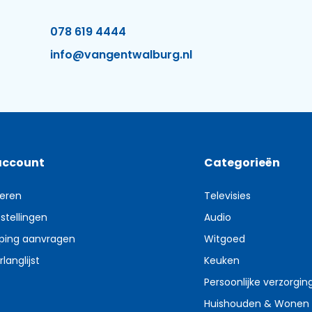
078 619 4444
info@vangentwalburg.nl
account
Categorieën
reren
Televisies
stellingen
Audio
ping aanvragen
Witgoed
rlanglijst
Keuken
Persoonlijke verzorgin
Huishouden & Wonen