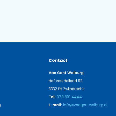
Contact
Van Gent Walburg
Hof van Holland 92
3332 EH Zwijndrecht
Tel:
078 619 4444
g
E-mail:
info@vangentwalburg.nl