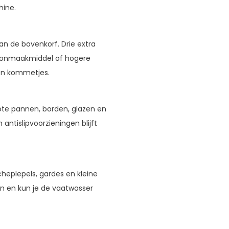
hine.
an de bovenkorf. Drie extra
hoonmaakmiddel of hogere
en kommetjes.
Grote pannen, borden, glazen en
antislipvoorzieningen blijft
heplepels, gardes en kleine
en en kun je de vaatwasser