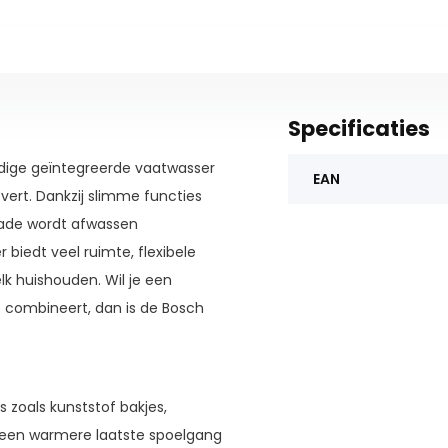
Specificaties
ijdige geïntegreerde vaatwasser
EAN
vert. Dankzij slimme functies
oLade wordt afwassen
iedt veel ruimte, flexibele
k huishouden. Wil je een
 combineert, dan is de Bosch
 zoals kunststof bakjes,
j een warmere laatste spoelgang