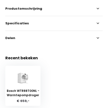
Productomschrijving
Specificaties
Delen
Recent bekeken
Bosch WTR88T00NL -
Warmtepompdroger
€ 659,-