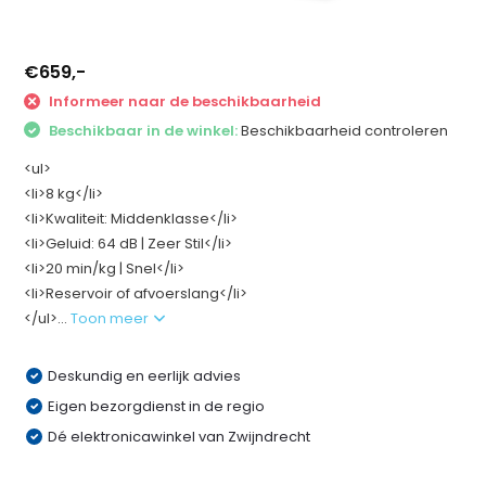
€659,-
Informeer naar de beschikbaarheid
Beschikbaar in de winkel:
Beschikbaarheid controleren
<ul>
<li>8 kg</li>
<li>Kwaliteit: Middenklasse</li>
<li>Geluid: 64 dB | Zeer Stil</li>
<li>20 min/kg | Snel</li>
<li>Reservoir of afvoerslang</li>
</ul>...
Toon meer
Deskundig en eerlijk advies
Eigen bezorgdienst in de regio
Dé elektronicawinkel van Zwijndrecht