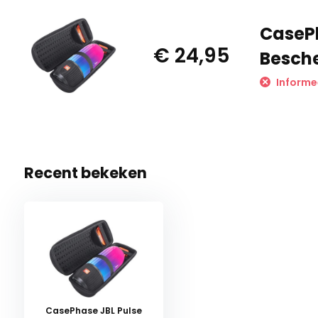
CasePh
€ 24,95
Besch
Informe
Recent bekeken
CasePhase JBL Pulse