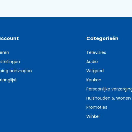
account
Categorieën
reren
Televisies
stellingen
Audio
ping aanvragen
Witgoed
rlanglijst
Keuken
Persoonlijke verzorgin
Huishouden & Wonen
Promoties
Winkel