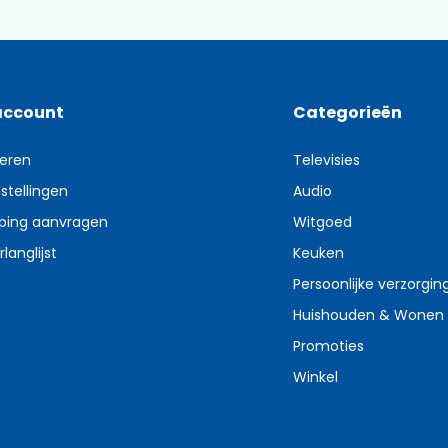
account
Categorieën
reren
Televisies
stellingen
Audio
ping aanvragen
Witgoed
rlanglijst
Keuken
Persoonlijke verzorgin
Huishouden & Wonen
Promoties
Winkel