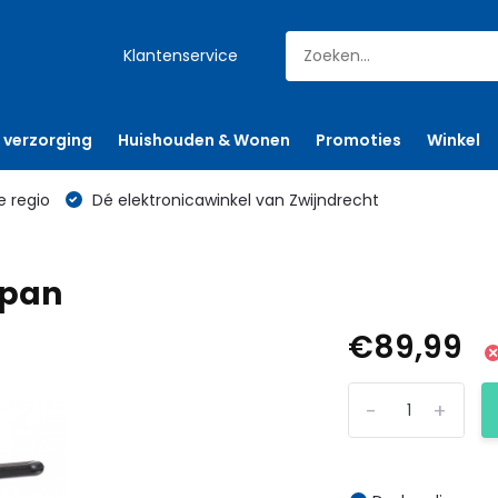
Klantenservice
 verzorging
Huishouden & Wonen
Promoties
Winkel
e regio
Dé elektronicawinkel van Zwijndrecht
rpan
€89,99
-
+