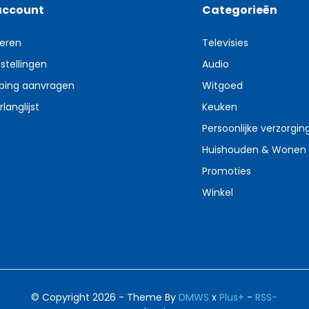
account
Categorieën
reren
Televisies
stellingen
Audio
ping aanvragen
Witgoed
rlanglijst
Keuken
Persoonlijke verzorgin
Huishouden & Wonen
Promoties
Winkel
© Copyright 2026 - Theme By
DMWS
x
Plus+
-
RSS-