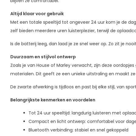
blijven ze comfortabel.
Altijd klaar voor gebruik
Met een totale speeltijd tot ongeveer 24 uur kom je de dag
zelf bieden meerdere uren luisterplezier, terwijl de oplaadca
Is de batterij leeg, dan laad je ze snel weer op. Zo zit je noo
Duurzaam en stijlvol ontwerp
Zoals je van House of Marley verwacht, zijn deze oordopj
materialen. Dit geeft ze een unieke uitstraling en maakt z
De zwarte afwerking is tijdloos en past bij elke stijl, van spor
Belangrijkste kenmerken en voordelen
Tot 24 uur speeltijd: langdurig luisteren met opla
Compact en licht ontwerp: comfortabel voor dagel
Bluetooth verbinding: stabiel en snel gekoppeld