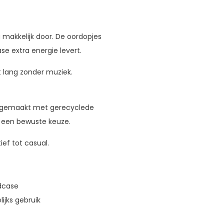
 makkelijk door. De oordopjes
se extra energie levert.
it lang zonder muziek.
es gemaakt met gerecyclede
e een bewuste keuze.
tief tot casual.
adcase
ijks gebruik