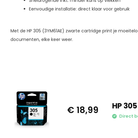
Sneldrogende inkt: minder kans op vlekken
Eenvoudige installatie: direct klaar voor gebruik
Met de HP 305 (3YM61AE) zwarte cartridge print je moeite
documenten, elke keer weer.
HP 305
€ 18,99
Direct 