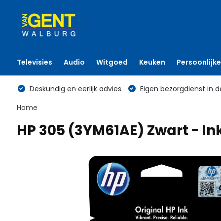
Televisies
Audio
Witgoed
Keuken
Persoonlijke
Deskundig en eerlijk advies
Eigen bezorgdienst in d
Home
HP 305 (3YM61AE) Zwart - In