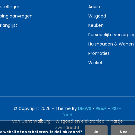
stellingen
Audio
ping aanvragen
Witgoed
rlanglijst
Keuken
Persoonlijke verzorgin
Huishouden & Wonen
Promoties
Winkel
© Copyright 2026 - Theme By
DMWS
x
Plus+
-
RSS-
feed
Van Gent Walburg - Witgoed en elektronica in hartje
Zwijndrecht
e website te verbeteren. Is dat akkoord?
Ja
Nee