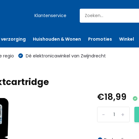
Klantenservice
 verzorging
Huishouden & Wonen
Promoties
Winkel
e regio
Dé elektronicawinkel van Zwijndrecht
ktcartridge
€18,99
-
+