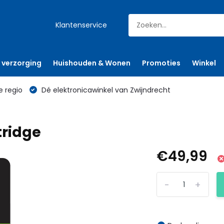
Klantenservice
 verzorging
Huishouden & Wonen
Promoties
Winkel
e regio
Dé elektronicawinkel van Zwijndrecht
tridge
€49,99
-
+