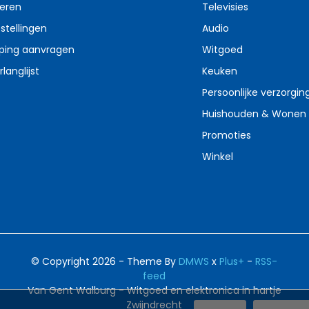
reren
Televisies
stellingen
Audio
ping aanvragen
Witgoed
rlanglijst
Keuken
Persoonlijke verzorgin
Huishouden & Wonen
Promoties
Winkel
© Copyright 2026 - Theme By
DMWS
x
Plus+
-
RSS-
feed
Van Gent Walburg - Witgoed en elektronica in hartje
Zwijndrecht