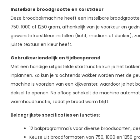
Instelbare broodgrootte en korstkleur
Deze broodbakmachine heeft een instelbare broodgrootte, 
750, 1000 of 1250 gram, afhankelijk van je voorkeur en gezi
gewenste korstkleur instellen (licht, medium of donker), zod
juiste textuur en kleur heeft.
Gebruiksvriendelijk en tijdbesparend
Met een handige uitgestelde startfunctie kun je het bakken
inplannen. Zo kun je ’s ochtends wakker worden met de ge
machine is voorzien van een kijkvenster, waardoor je het 
deksel te openen. Na afloop schakelt de machine automat
warmhoudfunctie, zodat je brood warm blijft.
Belangrijkste specificaties en functies:
12 bakprogramma's voor diverse broodsoorten, de
Keuze uit broodformaten van 750, 1000 en 1250 gr