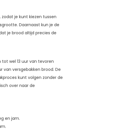
zodat je kunt kiezen tussen
nsgrootte. Daarnaast kun je de
at je brood altijd precies de
 tot wel 13 uur van tevoren
ur van versgebakken brood. De
bakproces kunt volgen zonder de
isch over naar de
eg en jam.
am.