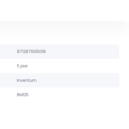
8712876105018
5 jaar
Inventum
BM125