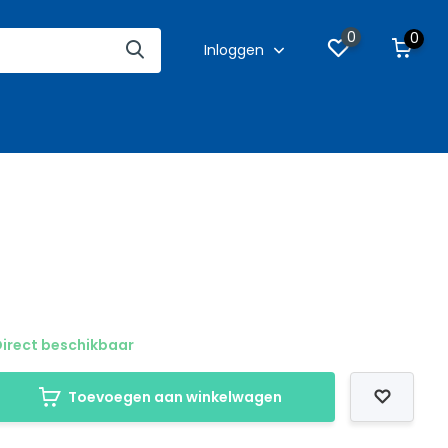
0
0
Inloggen
irect beschikbaar
Toevoegen aan winkelwagen