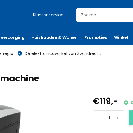
Klantenservice
 verzorging
Huishouden & Wonen
Promoties
Winkel
e regio
Dé elektronicawinkel van Zwijndrecht
kmachine
€119,-
D
-
+