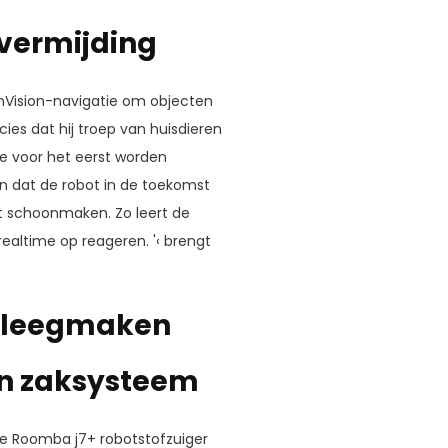
vermijding
onVision-navigatie om objecten
ies dat hij troep van huisdieren
ze voor het eerst worden
en dat de robot in de toekomst
t schoonmaken. Zo leert de
 realtime op reageren. '‹ brengt
g leegmaken
en zaksysteem
e Roomba j7+ robotstofzuiger