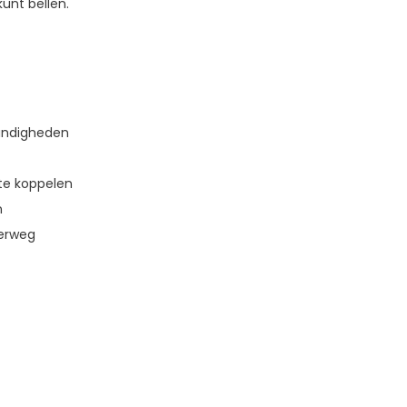
unt bellen.
tandigheden
te koppelen
n
erweg