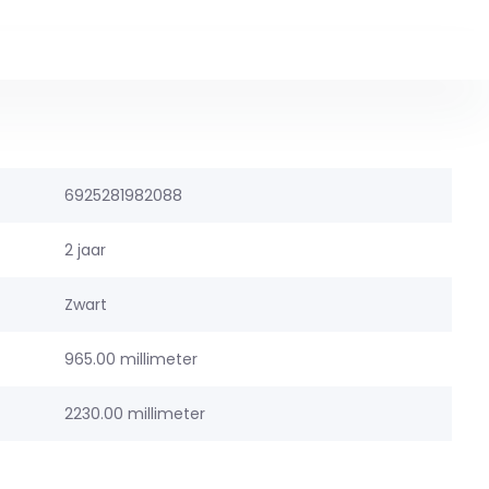
6925281982088
2 jaar
Zwart
965.00 millimeter
2230.00 millimeter