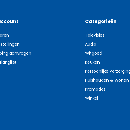
account
Categorieën
reren
Televisies
stellingen
Audio
ping aanvragen
Witgoed
rlanglijst
Keuken
Persoonlijke verzorgin
Huishouden & Wonen
Promoties
Winkel