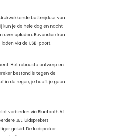
ndrukwekkende batterijduur van
j kun je de hele dag en nacht
en over opladen. Bovendien kan
 laden via de USB-poort.
bent. Het robuuste ontwerp en
preker bestand is tegen de
 in de regen, je hoeft je geen
et verbinden via Bluetooth 5.1
erdere JBL luidsprekers
iger geluid. De luidspreker