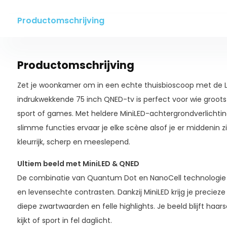
Productomschrijving
Productomschrijving
Zet je woonkamer om in een echte thuisbioscoop met de
indrukwekkende 75 inch QNED-tv is perfect voor wie groots w
sport of games. Met heldere MiniLED-achtergrondverlichti
slimme functies ervaar je elke scène alsof je er middenin zit.
kleurrijk, scherp en meeslepend.
Ultiem beeld met MiniLED & QNED
De combinatie van Quantum Dot en NanoCell technologie zo
en levensechte contrasten. Dankzij MiniLED krijg je precieze 
diepe zwartwaarden en felle highlights. Je beeld blijft haar
kijkt of sport in fel daglicht.