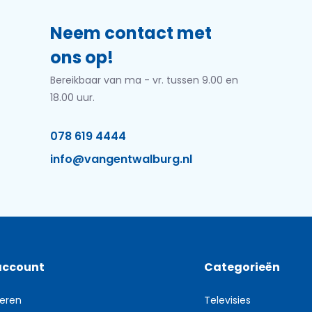
Neem contact met
ons op!
Bereikbaar van ma - vr. tussen 9.00 en
18.00 uur.
078 619 4444
info@vangentwalburg.nl
account
Categorieën
reren
Televisies