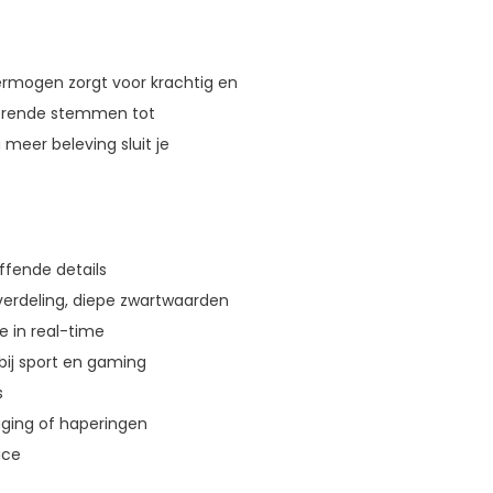
rmogen zorgt voor krachtig en
isterende stemmen tot
 meer beleving sluit je
ffende details
verdeling, diepe zwartwaarden
e in real-time
 bij sport en gaming
s
ging of haperingen
ace