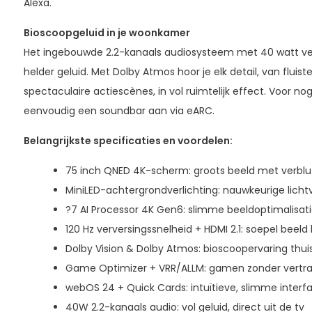
Alexa.
Bioscoopgeluid in je woonkamer
Het ingebouwde 2.2-kanaals audiosysteem met 40 watt ve
helder geluid. Met Dolby Atmos hoor je elk detail, van flu
spectaculaire actiescènes, in vol ruimtelijk effect. Voor nog
eenvoudig een soundbar aan via eARC.
Belangrijkste specificaties en voordelen:
75 inch QNED 4K-scherm: groots beeld met verblu
MiniLED-achtergrondverlichting: nauwkeurige licht
?7 AI Processor 4K Gen6: slimme beeldoptimalisati
120 Hz verversingssnelheid + HDMI 2.1: soepel beeld
Dolby Vision & Dolby Atmos: bioscoopervaring thui
Game Optimizer + VRR/ALLM: gamen zonder vertra
webOS 24 + Quick Cards: intuïtieve, slimme interf
40W 2.2-kanaals audio: vol geluid, direct uit de tv