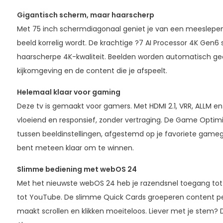
Gigantisch scherm, maar haarscherp
Met 75 inch schermdiagonaal geniet je van een meeslepend
beeld korrelig wordt. De krachtige ?7 AI Processor 4K Gen6 
haarscherpe 4K-kwaliteit. Beelden worden automatisch geo
kijkomgeving en de content die je afspeelt.
Helemaal klaar voor gaming
Deze tv is gemaakt voor gamers. Met HDMI 2.1, VRR, ALLM en 
vloeiend en responsief, zonder vertraging. De Game Optimi
tussen beeldinstellingen, afgestemd op je favoriete gamegen
bent meteen klaar om te winnen.
Slimme bediening met webOS 24
Met het nieuwste webOS 24 heb je razendsnel toegang tot j
tot YouTube. De slimme Quick Cards groeperen content p
maakt scrollen en klikken moeiteloos. Liever met je stem? 