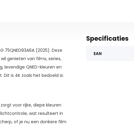
Specificaties
 LG 75QNED93A6A (2025). Deze
EAN
il genieten van films, series,
ng, levendige QNED-kleuren en
 Dit is 4K zoals het bedoeld is:
rgt voor rijke, diepe kleuren
lichtcontrole, wat resulteert in
scherp, of je nu een donkere film