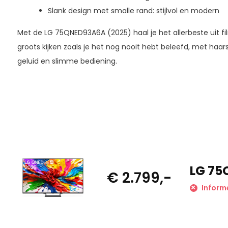
Slank design met smalle rand: stijlvol en modern
Met de LG 75QNED93A6A (2025) haal je het allerbeste uit fil
groots kijken zoals je het nog nooit hebt beleefd, met ha
geluid en slimme bediening.
LG 75
€ 2.799,-
Inform