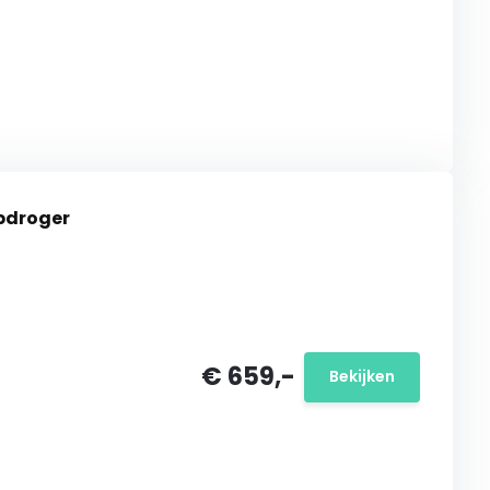
tepompdroger
€ 659,-
Bekijken