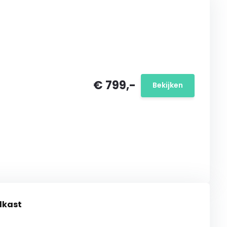
€ 799,-
Bekijken
lkast