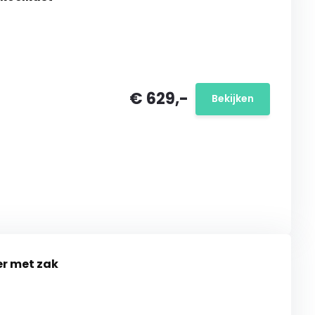
€ 629,-
Bekijken
er met zak