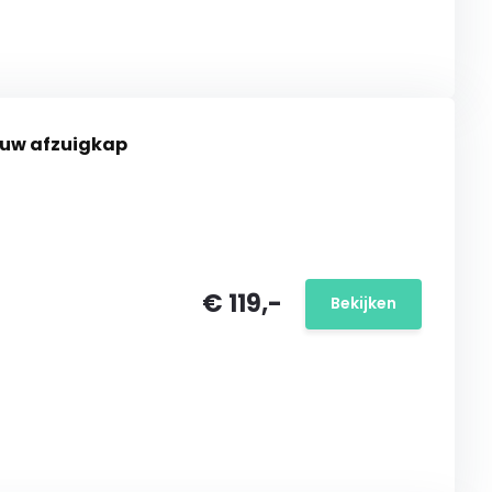
ouw afzuigkap
€ 119,-
Bekijken