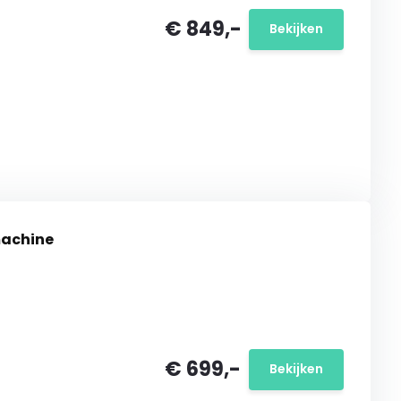
€ 849,-
Bekijken
machine
€ 699,-
Bekijken