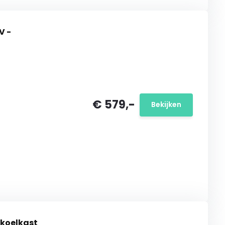
 -
€ 579,-
Bekijken
 koelkast