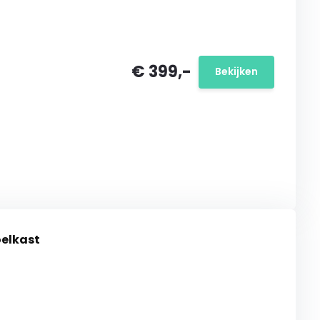
€ 399,-
Bekijken
 Inbouw koelkast