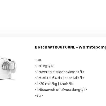
Bosch WTR88T00NL - Warm
<ul>
<li>8 kg</li>
<li>Kwaliteit: Middenklasse</li>
<li>Geluid: 64 dB | Zeer Stil</li>
<li>20 min/kg | Snel</li>
<li>Reservoir of afvoerslang</li>
</ul>