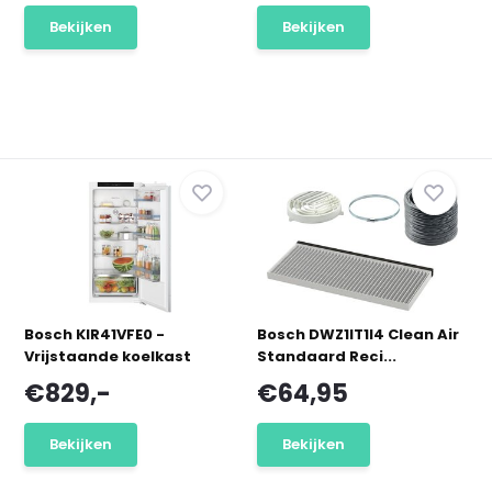
Bekijken
Bekijken
Bosch KIR41VFE0 -
Bosch DWZ1IT1I4 Clean Air
Vrijstaande koelkast
Standaard Reci...
€829,-
€64,95
Bekijken
Bekijken