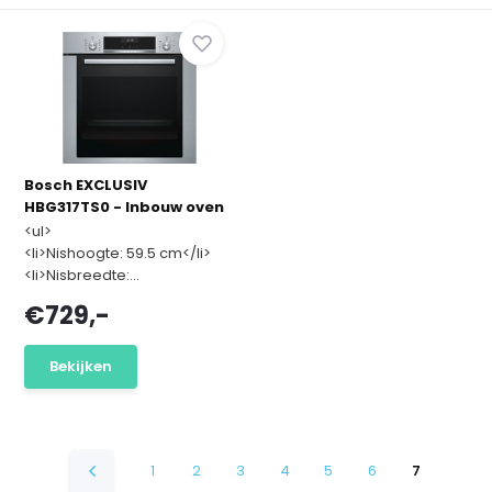
Bosch EXCLUSIV
HBG317TS0 - Inbouw oven
<ul>
<li>Nishoogte: 59.5 cm</li>
<li>Nisbreedte:...
€729,-
Bekijken
1
2
3
4
5
6
7