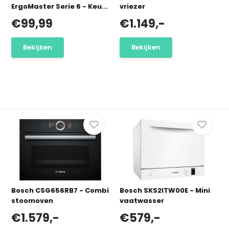
ErgoMaster Serie 6 - Keu...
vriezer
€99,99
€1.149,-
Bekijken
Bekijken
Bosch CSG656RB7 - Combi
Bosch SKS2ITW00E - Mini
stoomoven
vaatwasser
€1.579,-
€579,-